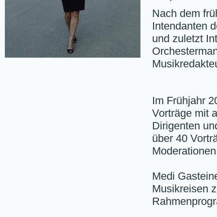
Nach dem früh
Intendanten d
und zuletzt I
Orchesterman
Musikredakte
Im Frühjahr 2
Vorträge mit 
Dirigenten und
über 40 Vorträ
Moderationen 
Medi Gasteine
Musikreisen z
Rahmenprog